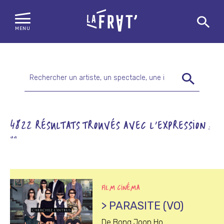
MENU
Skip
to
content
Rechercher
:
4822 RÉSULTATS TROUVÉS AVEC L'EXPRESSION :
""
FILM CINÉMA
> PARASITE (VO)
De Bong Joon Ho