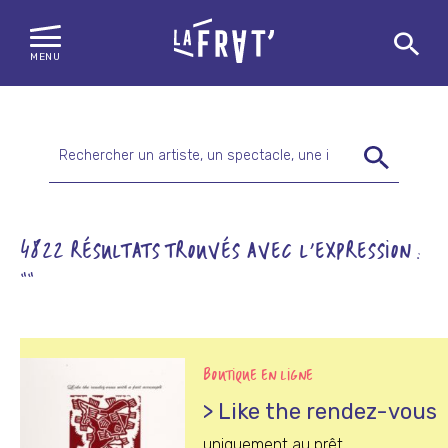
MENU
Skip
to
content
Rechercher
:
4822 RÉSULTATS TROUVÉS AVEC L'EXPRESSION :
""
BOUTIQUE EN LIGNE
> Like the rendez-vous
uniquement au prêt