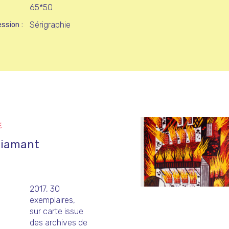
65*50
Sérigraphie
ession
E
 diamant
2017, 30
exemplaires,
sur carte issue
des archives de