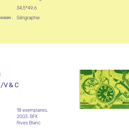
34,5*49,6
Sérigraphie
ession
E
d/V & C
18 exemplaires,
2003, BFK
Rives Blanc