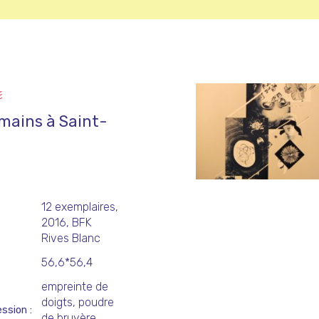
E
 mains à Saint-
12 exemplaires,
2016, BFK
Rives Blanc
56,6*56,4
empreinte de
doigts, poudre
ession
de bruyère,