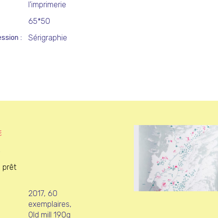
l'imprimerie
65*50
Sérigraphie
ession
E
e
 prêt
2017, 60
exemplaires,
Old mill 190g