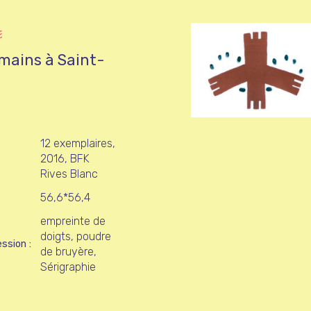
E
 mains à Saint-
12 exemplaires,
2016, BFK
Rives Blanc
56,6*56,4
empreinte de
doigts, poudre
ession
de bruyère,
Sérigraphie