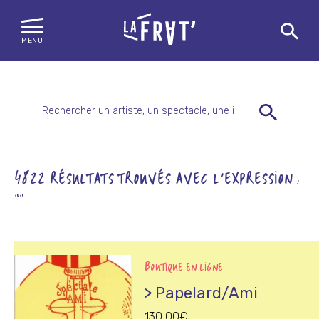
MENU
Skip
to
content
Rechercher
:
4822 RÉSULTATS TROUVÉS AVEC L'EXPRESSION :
""
BOUTIQUE EN LIGNE
> Papelard/Ami
130,00
€