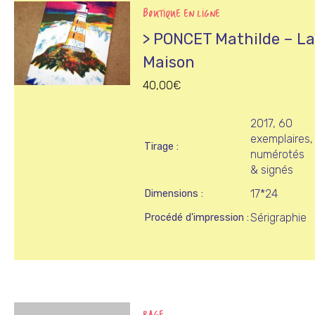
BOUTIQUE EN LIGNE
> PONCET Mathilde – L
Maison
40,00
€
2017, 60
exemplaires,
Tirage
numérotés
& signés
17*24
Dimensions
Sérigraphie
Procédé d'impression