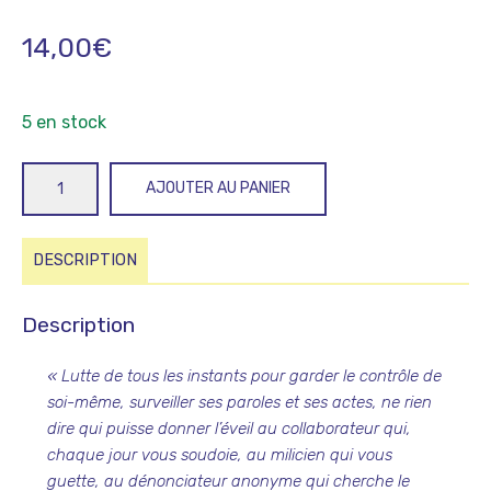
14,00
€
5 en stock
quantité
AJOUTER AU PANIER
de
Au
cœur
DESCRIPTION
de
la
Description
Résistance
dans
« Lutte de tous les instants pour garder le contrôle de
le
soi-même, surveiller ses paroles et ses actes, ne rien
Haut-
dire qui puisse donner l’éveil au collaborateur qui,
Jura,
chaque jour vous soudoie, au milicien qui vous
La
guette, au dénonciateur anonyme qui cherche le
Fraternelle