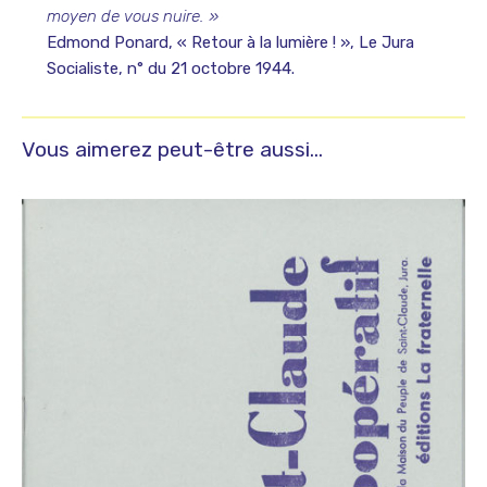
moyen de vous nuire. »
entre
Edmond Ponard, « Retour à la lumière ! », Le Jura
1940
Socialiste, n° du 21 octobre 1944.
et
1945
Vous aimerez peut-être aussi…