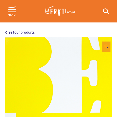
BOUTIQUE
MENU
Skip
to
retour produits
content
🔍