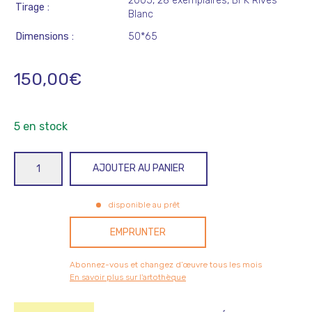
2005, 28 exemplaires, BFK Rives
Tirage
Blanc
Dimensions
50*65
150,00
€
5 en stock
quantité
AJOUTER AU PANIER
de
Chemin
disponible au prêt
de
ver
EMPRUNTER
Abonnez-vous et changez d’œuvre tous les mois
En savoir plus sur l'artothèque