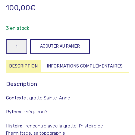
100,00
€
3 en stock
quantité
AJOUTER AU PANIER
de
Ex-
Filtris
DESCRIPTION
INFORMATIONS COMPLÉMENTAIRES
1
Description
Contexte
: grotte Sainte-Anne
Rythme
: séquencé
Histoire
: rencontre avec la grotte, l’histoire de
l’hermittage, sa topographie