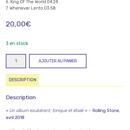
6. King Of The World 04:24
7. Whenever Lento 03:58
20,00
€
3 en stock
quantité
AJOUTER AU PANIER
de
Home
songs
DESCRIPTION
(Papanosh
+
Description
Roy
Nathanson
«
Un album exubérant, tonique et étoilé »
–
Rolling Stone,
&
avril 2018
Napoleon
Maddox)