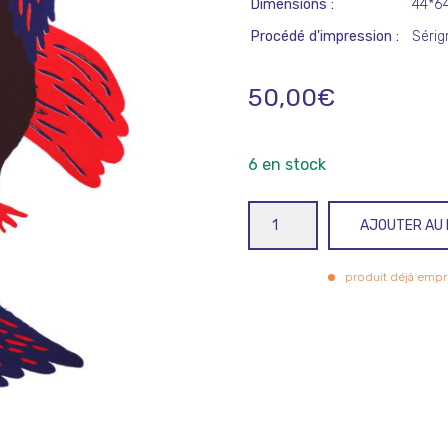
Dimensions
44*6
Procédé d'impression
Sérig
50,00
€
6 en stock
quantité
AJOUTER AU 
de
La
produit déjà empr
parade
du
grand
tétras