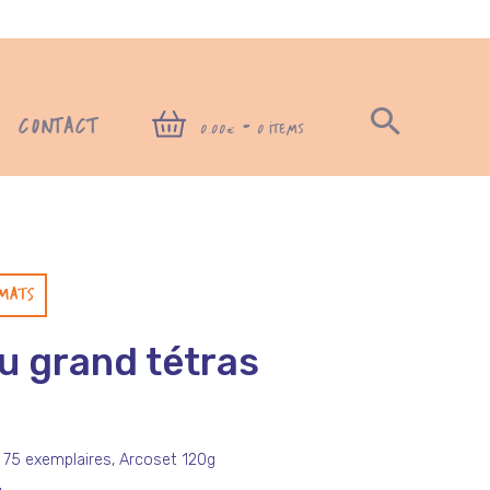
CONTACT
-
0,00€
0 ITEMS
MATS
u grand tétras
 75 exemplaires, Arcoset 120g