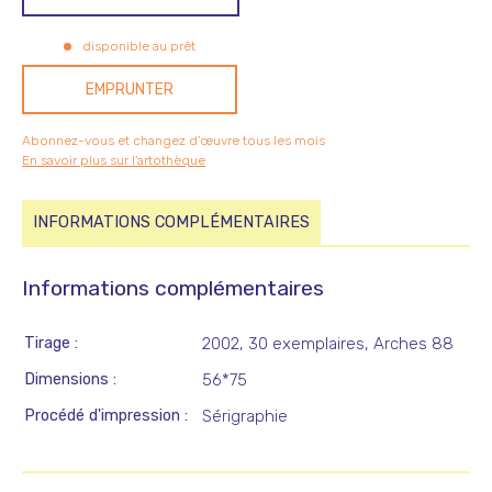
de
Like
disponible au prêt
Mot
Outré...
EMPRUNTER
Abonnez-vous et changez d’œuvre tous les mois
En savoir plus sur l'artothèque
INFORMATIONS COMPLÉMENTAIRES
Informations complémentaires
Tirage
2002, 30 exemplaires, Arches 88
Dimensions
56*75
Procédé d'impression
Sérigraphie