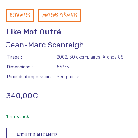
ESTAMPES
MOYENS FORMATS
Like Mot Outré…
Jean-Marc Scanreigh
Tirage
2002, 30 exemplaires, Arches 88
Dimensions
56*75
Procédé d'impression
Sérigraphie
340,00
€
1 en stock
quantité
AJOUTER AU PANIER