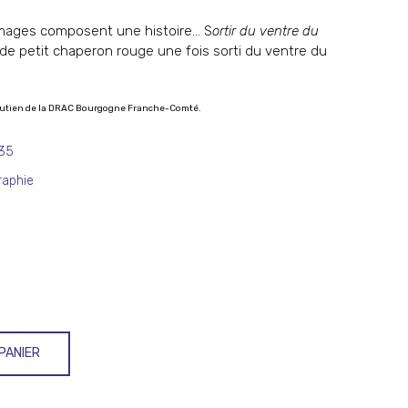
images composent une histoire… S
ortir du ventre du
de petit chaperon rouge une fois sorti du ventre du
outien de la DRAC Bourgogne Franche-Comté.
*35
raphie
PANIER