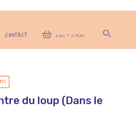
CONTACT
-
0,00€
0 ITEMS
ATS
ntre du loup (Dans le