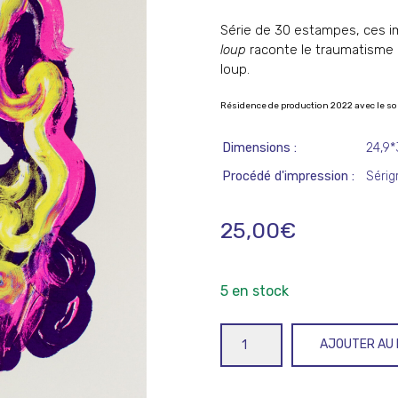
Série de 30 estampes, ces 
loup
raconte le traumatisme 
loup.
Résidence de production 2022 avec le s
Dimensions
24,9
Procédé d'impression
Sérig
25,00
€
5 en stock
quantité
AJOUTER AU 
de
Sortir
du