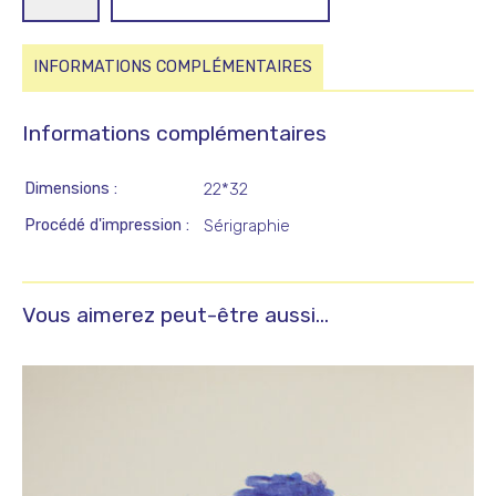
de
Sortir
du
INFORMATIONS COMPLÉMENTAIRES
ventre
du
Informations complémentaires
loup
(Que
Dimensions
22*32
tout
s'arrête)
Procédé d'impression
Sérigraphie
Vous aimerez peut-être aussi…