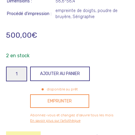
Dimensions
56,6*56,4
empreinte de doigts, poudre de
Procédé d'impression
bruyère, Sérigraphie
500,00
€
2 en stock
quantité
AJOUTER AU PANIER
de
Jeux
disponible au prêt
de
mains
EMPRUNTER
à
Saint-
Abonnez-vous et changez d’œuvre tous les mois
Claude
En savoir plus sur l'artothèque
II