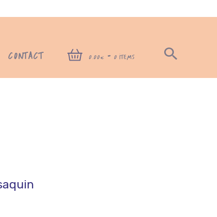
CONTACT
-
0,00€
0 ITEMS
saquin