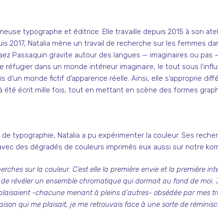
euse typographe et éditrice. Elle travaille depuis 2015 à son ate
is 2017, Natalia mène un travail de recherche sur les femmes dans
 Paez Passaquin gravite autour des langues — imaginaires ou pas —
 se réfugier dans un monde intérieur imaginaire, le tout sous l’infl
 d’un monde fictif d’apparence réelle. Ainsi, elle s’approprie d
 à été écrit mille fois, tout en mettant en scène des formes grap
e typographie, Natalia a pu expérimenter la couleur. Ses recher
avec des dégradés de couleurs imprimés eux aussi sur notre ko
ches sur la couleur. C’est elle la première envie et la première inten
de révéler un ensemble chromatique qui dormait au fond de moi. J’ai
e plaisaient -chacune menant à pleins d’autres- obsédée par mes tro
son qui me plaisait, je me retrouvais face à une sorte de rémini