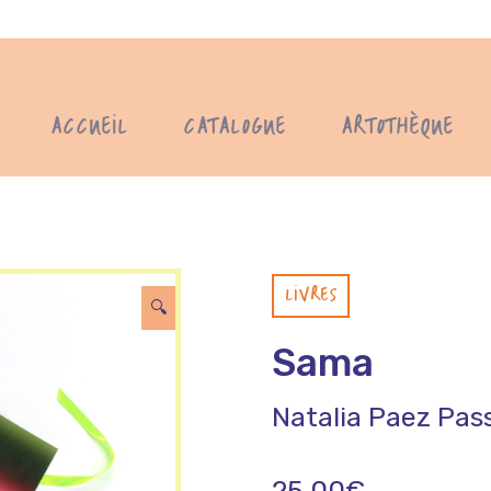
ACCUEIL
CATALOGUE
ARTOTHÈQUE
LIVRES
🔍
Sama
Natalia Paez Pas
25,00
€