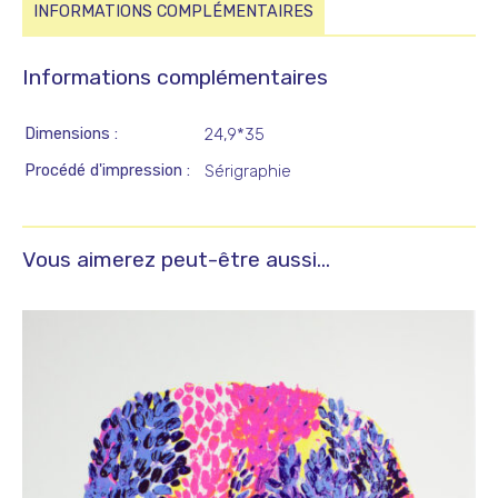
du
INFORMATIONS COMPLÉMENTAIRES
ventre
du
Informations complémentaires
loup
(Manger)
Dimensions
24,9*35
Procédé d'impression
Sérigraphie
Vous aimerez peut-être aussi…