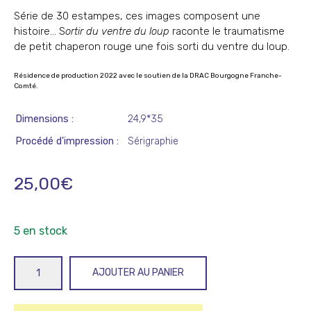
Série de 30 estampes, ces images composent une
histoire… S
ortir du ventre du loup
raconte le traumatisme
de petit chaperon rouge une fois sorti du ventre du loup.
Résidence de production 2022 avec le soutien de la DRAC Bourgogne Franche-
Comté.
Dimensions
24,9*35
Procédé d'impression
Sérigraphie
25,00
€
5 en stock
quantité
AJOUTER AU PANIER
de
Sortir