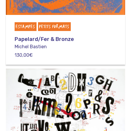
ESTAMPES
PETITS FORMATS
Papelard/Fer & Bronze
Michel Bastien
130,00
€