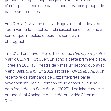
d’arrêt, prison, école de danse, conservatoire, groupe de
danse amateur∙ices.
En 2016, à l’invitation de Lilas Nagoya, il cofonde avec
Laura Fanouillet le collectif pluridisciplinaire Hinterland au
sein duquel il déploie depuis lors son travail de
chorégraphe.
En 2017, il crée avec Mehdi Baki le duo
Bye-bye myself
à
Main d’OEuvre – St Ouen. En écho à cette première pièce,
il crée en 2021 au Théâtre de Nîmes un second duo avec
Mehdi Baki,
OHHO.
En 2022 est créé
TONES&BONES
, un
répertoire de standards de Jazz interprété par le
saxophoniste Daniel Erdmann et un danseur. Pour sa
dernière création
Faire fleurir
(2023), il collabore avec le
groupe Mont Analogue et le créateur vidéo Jéronimo
Roé.