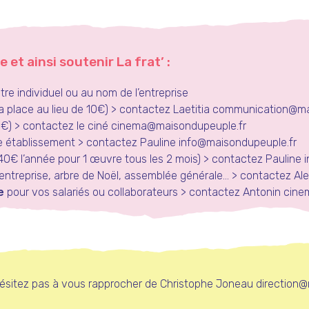
et ainsi soutenir La frat’ :
itre individuel ou au nom de l’entreprise
a place au lieu de 10€) > contactez Laetitia
communication@mai
8€) > contactez le ciné
cinema@maisondupeuple.fr
re établissement > contactez Pauline
info@maisondupeuple.fr
40€ l’année pour 1 œuvre tous les 2 mois) > contactez Pauline
ntreprise, arbre de Noël, assemblée générale… > contactez A
e
pour vos salariés ou collaborateurs > contactez Antonin
cine
ésitez pas à vous rapprocher de Christophe Joneau
direction@