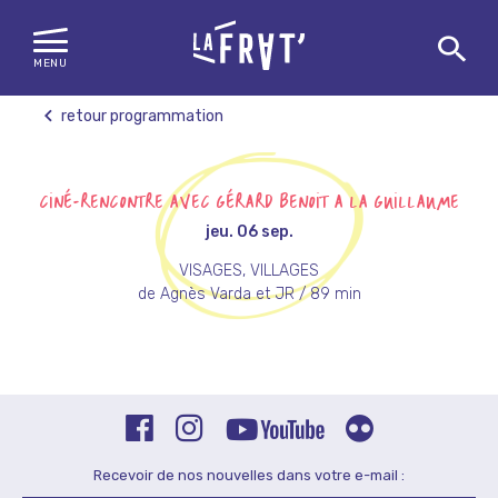
MENU
Skip
retour programmation
to
content
CINÉ-RENCONTRE AVEC GÉRARD BENOIT À LA GUILLAUME
jeu. 06 sep.
VISAGES, VILLAGES
de Agnès Varda et JR / 89 min
Recevoir de nos nouvelles dans votre e-mail :