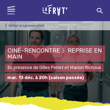
MENU
Skip
retour programmation
to
content
CINÉ-RENCONTRE 》REPRISE EN
MAIN
En présence de Gilles Perret et Marion Richoux
mar. 13 déc. à 20h
(saison passée)