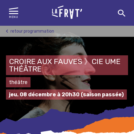
MENU
Skip
retour programmation
to
content
CROIRE AUX FAUVES 》CIE UME
THÉÂTRE
théâtre
jeu. 08 décembre à 20h30
(saison passée)