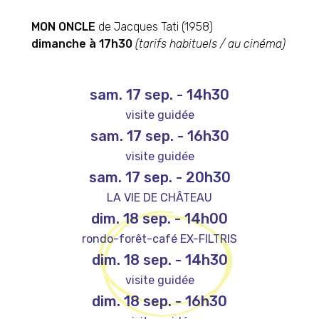
MON ONCLE
de Jacques Tati (1958)
dimanche à 17h30
(tarifs habituels / au cinéma)
sam. 17 sep.
-
14h30
visite guidée
sam. 17 sep.
-
16h30
visite guidée
sam. 17 sep.
-
20h30
LA VIE DE CHÂTEAU
dim. 18 sep.
-
14h00
rondo-forêt-café EX-FILTRIS
dim. 18 sep.
-
14h30
visite guidée
dim. 18 sep.
-
16h30