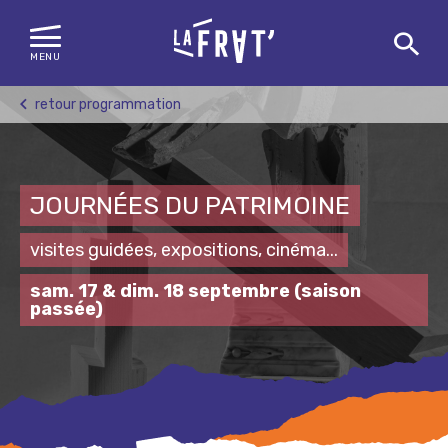
MENU
Skip
retour programmation
to
content
JOURNÉES DU PATRIMOINE
visites guidées, expositions, cinéma...
sam. 17 & dim. 18 septembre
(saison
passée)