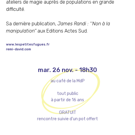
ateliers de magie auprès de populations en grande
difficulté.
Sa dernière publication,
James Randi : ‘‘Non à la
manipulation’’
aux Editions Actes Sud.
www.lespetitesfugues.fr
remi-david.com
mar. 26 nov.
-
18h30
au café de la MdP
tout public
à partir de 16 ans
GRATUIT
rencontre suivie d'un pot offert