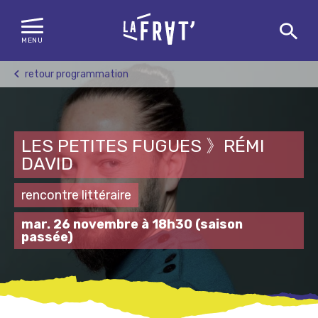
MENU
Skip
retour programmation
to
content
LES PETITES FUGUES 》RÉMI
DAVID
rencontre littéraire
mar. 26 novembre à 18h30
(saison
passée)