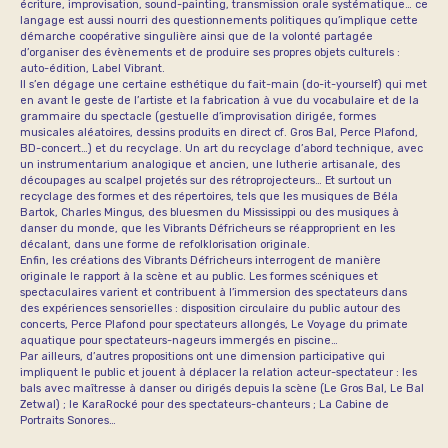
écriture, improvisation, sound-painting, transmission orale systématique… ce
langage est aussi nourri des questionnements politiques qu’implique cette
démarche coopérative singulière ainsi que de la volonté partagée
d’organiser des évènements et de produire ses propres objets culturels :
auto-édition, Label Vibrant.
Il s’en dégage une certaine esthétique du fait-main (do-it-yourself) qui met
en avant le geste de l’artiste et la fabrication à vue du vocabulaire et de la
grammaire du spectacle (gestuelle d’improvisation dirigée, formes
musicales aléatoires, dessins produits en direct cf. Gros Bal, Perce Plafond,
BD-concert…) et du recyclage. Un art du recyclage d’abord technique, avec
un instrumentarium analogique et ancien, une lutherie artisanale, des
découpages au scalpel projetés sur des rétroprojecteurs… Et surtout un
recyclage des formes et des répertoires, tels que les musiques de Béla
Bartok, Charles Mingus, des bluesmen du Mississippi ou des musiques à
danser du monde, que les Vibrants Défricheurs se réapproprient en les
décalant, dans une forme de refolklorisation originale.
Enfin, les créations des Vibrants Défricheurs interrogent de manière
originale le rapport à la scène et au public. Les formes scéniques et
spectaculaires varient et contribuent à l’immersion des spectateurs dans
des expériences sensorielles : disposition circulaire du public autour des
concerts, Perce Plafond pour spectateurs allongés, Le Voyage du primate
aquatique pour spectateurs-nageurs immergés en piscine…
Par ailleurs, d’autres propositions ont une dimension participative qui
impliquent le public et jouent à déplacer la relation acteur-spectateur : les
bals avec maîtresse à danser ou dirigés depuis la scène (Le Gros Bal, Le Bal
Zetwal) ; le KaraRocké pour des spectateurs-chanteurs ; La Cabine de
Portraits Sonores…