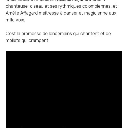
chanteuse-oiseau et ses rythmiques colombiennes, et
Amélie Affagard maîtresse à danser et magicienne aux
mille voix.
C’est la promesse de lendemains qui chantent et de
mollets qui crampent !