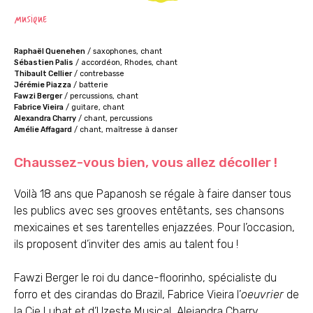
MUSIQUE
Raphaël Quenehen
/ saxophones, chant
Sébastien Palis
/ accordéon, Rhodes, chant
Thibault Cellier
/ contrebasse
Jérémie Piazza
/ batterie
Fawzi Berger
/ percussions, chant
Fabrice Vieira
/ guitare, chant
Alexandra Charry
/ chant, percussions
Amélie Affagard
/ chant, maîtresse à danser
Chaussez-vous bien, vous allez décoller !
Voilà 18 ans que Papanosh se régale à faire danser tous
les publics avec ses grooves entêtants, ses chansons
mexicaines et ses tarentelles enjazzées. Pour l’occasion,
ils proposent d’inviter des amis au talent fou !
Fawzi Berger le roi du dance-floorinho, spécialiste du
forro et des cirandas do Brazil, Fabrice Vieira l’
oeuvrier
de
la Cie Lubat et d’Uzeste Musical, Alejandra Charry