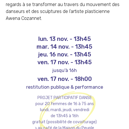
regards à se transformer au travers du mouvement des
danseurs et des sculptures de l’artiste plasticienne
Awena Cozannet.
lun. 13 nov.
-
13h45
mar. 14 nov.
-
13h45
jeu. 16 nov.
-
13h45
ven. 17 nov.
-
13h45
jusqu'à 16h
ven. 17 nov.
-
18h00
restitution publique & performance
PROJET PARTICIPATIF DANSE
pour 20 femmes de 16 à 75 ans
lundi, mardi, jeudi, vendredi
de 13h45 à 16h
gratuit (possibilité de covoiturage)
> au café de la Maison du Peuple