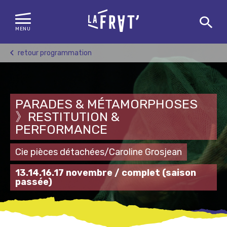
MENU
Skip
retour programmation
to
content
PARADES & MÉTAMORPHOSES
》RESTITUTION &
PERFORMANCE
Cie pièces détachées/Caroline Grosjean
13.14.16.17 novembre / complet
(saison
passée)