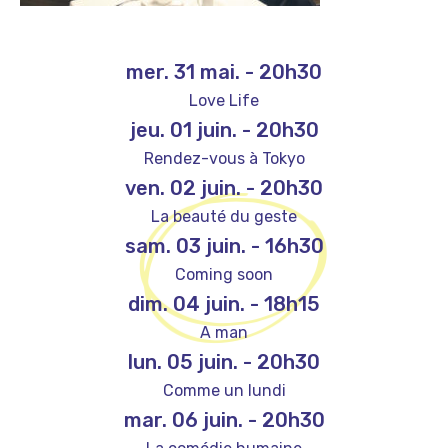
mer. 31 mai.
-
20h30
Love Life
jeu. 01 juin.
-
20h30
Rendez-vous à Tokyo
ven. 02 juin.
-
20h30
La beauté du geste
sam. 03 juin.
-
16h30
Coming soon
dim. 04 juin.
-
18h15
A man
lun. 05 juin.
-
20h30
Comme un lundi
mar. 06 juin.
-
20h30