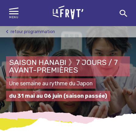
MENU
Skip
retour programmation
to
content
SAISON HANABI 》7 JOURS / 7
AVANT-PREMIÈRES
Une semaine au rythme du Japon
du 31 mai au 06 juin
(saison passée)