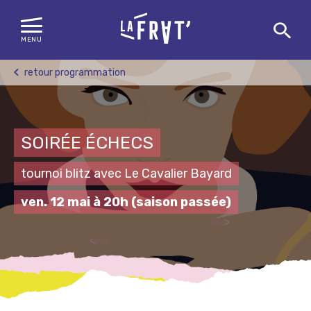
MENU
Skip
retour programmation
to
content
SOIRÉE ÉCHECS
tournoi blitz avec Le Cavalier Bayard
ven. 12 mai à 20h
(saison passée)