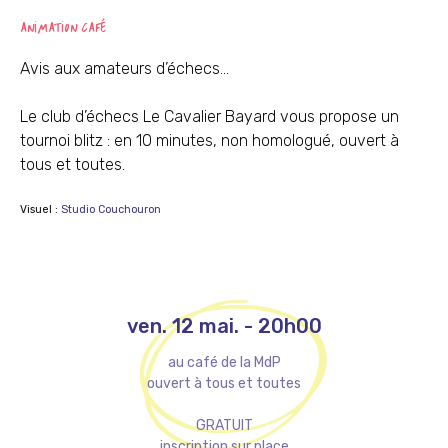
ANIMATION CAFÉ
Avis aux amateurs d’échecs…
Le club d’échecs Le Cavalier Bayard vous propose un
tournoi blitz : en 10 minutes, non homologué, ouvert à
tous et toutes.
Visuel :
Studio Couchouron
ven. 12 mai.
-
20h00
au café de la MdP
ouvert à tous et toutes
GRATUIT
inscription sur place