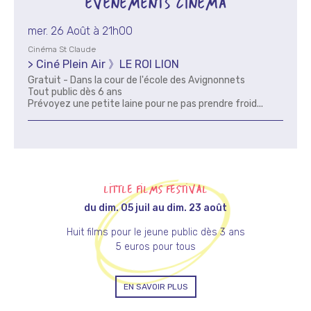
ÉVÉNEMENTS CINÉMA
mer. 26 Août à 21h00
Cinéma St Claude
> Ciné Plein Air 》LE ROI LION
Gratuit - Dans la cour de l'école des Avignonnets
Tout public dès 6 ans
Prévoyez une petite laine pour ne pas prendre froid...
LITTLE FILMS FESTIVAL
du dim. 05 juil au dim. 23 août
Huit films pour le jeune public dès 3 ans
5 euros pour tous
EN SAVOIR PLUS