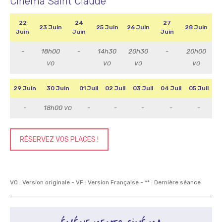
Cinéma Saint Claude
22
24
27
23 Juin
25 Juin
26 Juin
28 Juin
Juin
Juin
Juin
-
18h00
-
14h30
20h30
-
20h00
VO
VO
VO
VO
29 Juin
30 Juin
01 Juil
02 Juil
03 Juil
04 Juil
05 Juil
-
18h00
-
-
-
-
-
VO
RÉSERVEZ VOS PLACES !
VO : Version originale - VF : Version Française - ** : Dernière séance