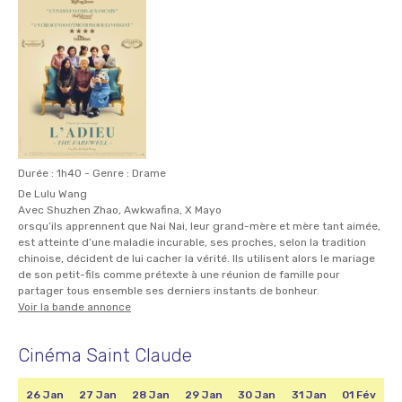
Durée : 1h40 - Genre : Drame
De Lulu Wang
Avec Shuzhen Zhao, Awkwafina, X Mayo
orsqu’ils apprennent que Nai Nai, leur grand-mère et mère tant aimée,
est atteinte d’une maladie incurable, ses proches, selon la tradition
chinoise, décident de lui cacher la vérité. Ils utilisent alors le mariage
de son petit-fils comme prétexte à une réunion de famille pour
partager tous ensemble ses derniers instants de bonheur.
Voir la bande annonce
Cinéma Saint Claude
26 Jan
27 Jan
28 Jan
29 Jan
30 Jan
31 Jan
01 Fév