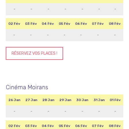
-
-
-
-
-
-
-
02 Fév
03 Fév
04 Fév
05 Fév
06 Fév
07 Fév
08 Fév
-
-
-
-
-
-
-
RÉSERVEZ VOS PLACES !
Cinéma Moirans
26 Jan
27 Jan
28 Jan
29 Jan
30 Jan
31 Jan
01 Fév
-
-
-
-
-
-
-
02 Fév
03 Fév
04 Fév
05 Fév
06 Fév
07 Fév
08 Fév