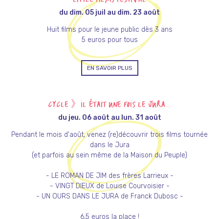
LITTLE FILMS FESTIVAL
du dim. 05 juil au dim. 23 août
Huit films pour le jeune public dès 3 ans
5 euros pour tous
EN SAVOIR PLUS
CYCLE 》IL ÉTAIT UNE FOIS LE JURA...
du jeu. 06 août au lun. 31 août
Pendant le mois d'août, venez (re)découvrir trois films tournée
dans le Jura
(et parfois au sein même de la Maison du Peuple)
- LE ROMAN DE JIM des frères Larrieux -
- VINGT DIEUX de Louise Courvoisier -
- UN OURS DANS LE JURA de Franck Dubosc -
6,5 euros la place !