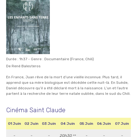
Durée : 1h37 - Genre : Documentaire (France, Chili)
De René Balesteros
En France, Juan rêve de la mort d’une vieille inconnue. Plus tard, il
apprend que sa mère biologique est décédée cette nuit-là. En Suède,
Daniel découvre qu’il a été déclaré mort à la naissance. L’un et l’autre
partent à la recherche de leur terre natale oubliée, dans le sud du Chili.
Cinéma Saint Claude
01 Juin
02 Juin
03 Juin
04 Juin
05 Juin
06 Juin
07 Juin
-
-
-
20h30
-
-
-
**