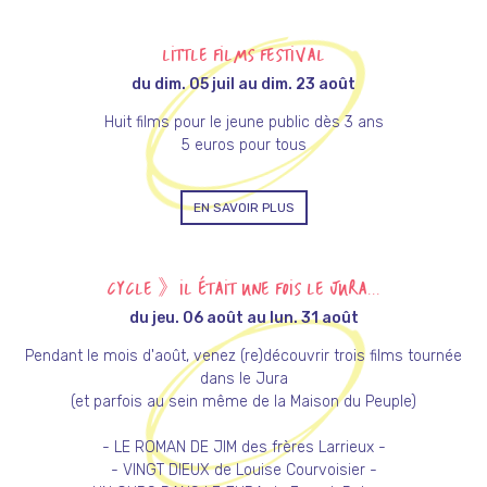
LITTLE FILMS FESTIVAL
du dim. 05 juil au dim. 23 août
Huit films pour le jeune public dès 3 ans
5 euros pour tous
EN SAVOIR PLUS
CYCLE 》IL ÉTAIT UNE FOIS LE JURA...
du jeu. 06 août au lun. 31 août
Pendant le mois d'août, venez (re)découvrir trois films tournée
dans le Jura
(et parfois au sein même de la Maison du Peuple)
- LE ROMAN DE JIM des frères Larrieux -
- VINGT DIEUX de Louise Courvoisier -