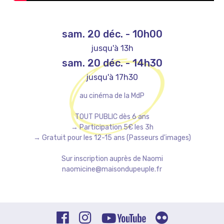
sam. 20 déc.
-
10h00
jusqu'à 13h
sam. 20 déc.
-
14h30
jusqu'à 17h30
au cinéma de la MdP
TOUT PUBLIC dès 6 ans
→ Participation 5€ les 3h
→ Gratuit pour les 12-15 ans (Passeurs d'images)
Sur inscription auprès de Naomi
naomicine@maisondupeuple.fr