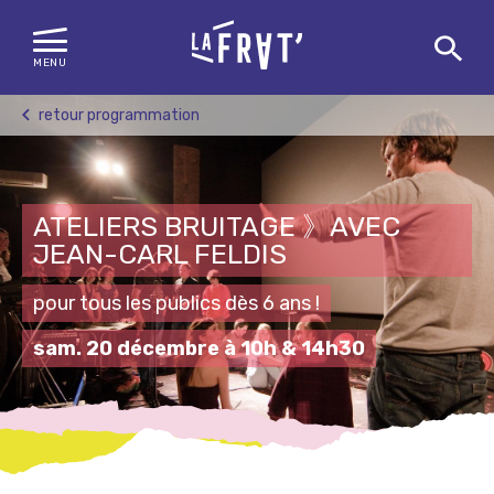
MENU
Skip
retour programmation
to
content
ATELIERS BRUITAGE 》AVEC
JEAN-CARL FELDIS
pour tous les publics dès 6 ans !
sam. 20 décembre à 10h & 14h30