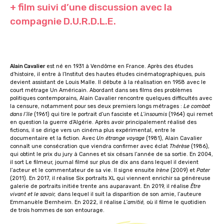
+ film suivi d’une discussion avec la
compagnie D.U.R.D.L.E.
Alain Cavalier
est né en 1931 à Vendôme en France. Après des études
d’histoire, il entre à l’Institut des hautes études cinématographiques, puis
devient assistant de Louis Malle. Il débute à la réalisation en 1958 avec le
court métrage Un Américain. Abordant dans ses films des problèmes
politiques contemporains, Alain Cavalier rencontre quelques difficultés avec
la censure, notamment pour ses deux premiers longs métrages :
Le combat
dans l’île
(1961) qui tire le portrait d’un fasciste et
L’insoumis
(1964) qui remet
en question la guerre d’Algérie. Après avoir principalement réalisé des
fictions, il se dirige vers un cinéma plus expérimental, entre le
documentaire et la fiction. Avec
Un étrange voyage
(1981), Alain Cavalier
connaît une consécration que viendra confirmer avec éclat
Thérèse
(1986),
qui obtint le prix du jury à Cannes et six césars l’année de sa sortie. En 2004,
il sort Le filmeur, journal filmé sur plus de dix ans dans lequel il devient
l’acteur et le commentateur de sa vie. Il signe ensuite
Irène
(2009) et
Pater
(2011). En 2017, il réalise Six portraits XL qui viennent enrichir sa généreuse
galerie de portraits initiée trente ans auparavant. En 2019, il réalise
Être
vivant et le savoir,
dans lequel il suit la disparition de son amie, l’auteure
Emmanuèle Bernheim. En 2022, il réalise
L’amitié,
où il filme le quotidien
de trois hommes de son entourage.