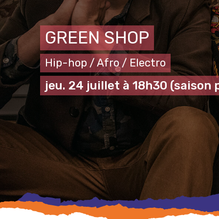
GREEN SHOP
Hip-hop / Afro / Electro
jeu. 24 juillet à 18h30
(saison 