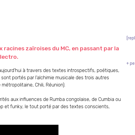
[rep
 racines zaïroises du MC, en passant par la
Électro.
+ pe
jourd’hui à travers des textes introspectifs, poétiques,
ont portés par l’alchimie musicale des trois autres
étropolitaine, Chili, Réunion).
rités aux influences de Rumba congolaise, de Cumbia ou
 et funky, le tout porté par des textes conscients,