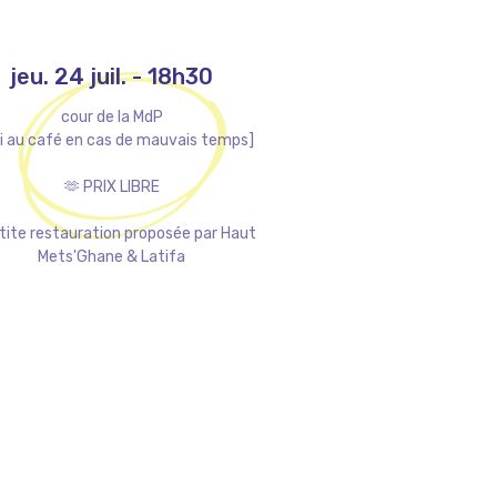
jeu. 24 juil.
-
18h30
cour de la MdP
li au café en cas de mauvais temps]
🫶 PRIX LIBRE
tite restauration proposée par Haut
Mets'Ghane & Latifa