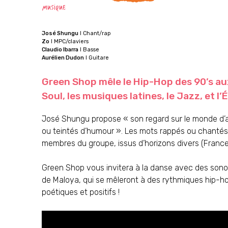
MUSIQUE
José Shungu
I Chant/rap
Zo
I MPC/claviers
Claudio Ibarra
I Basse
Aurélien Dudon
I Guitare
Green Shop mêle le Hip-Hop des 90’s aux
Soul, les musiques latines, le Jazz, et l’
José Shungu propose « son regard sur le monde d’au
ou teintés d’humour ». Les mots rappés ou chantés s
membres du groupe, issus d’horizons divers (France m
Green Shop vous invitera à la danse avec des sono
de Maloya, qui se mêleront à des rythmiques hip-hop
poétiques et positifs !