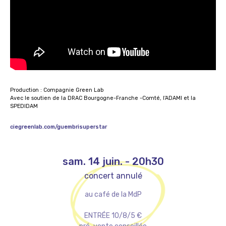
Production : Compagnie Green Lab
Avec le soutien de la DRAC Bourgogne-Franche -Comté, l’ADAMI et la
SPEDIDAM
ciegreenlab.com/guembrisuperstar
sam. 14 juin.
-
20h30
concert annulé
au café de la MdP
ENTRÉE 10/8/5 €