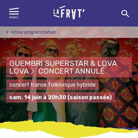
MENU
Skip
retour programmation
to
content
GUEMBRI SUPERSTAR & LOVA
LOVA 》CONCERT ANNULÉ
concert transe folklorique hybride
sam. 14 juin à 20h30
(saison passée)