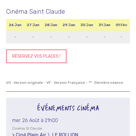
Cinéma Saint Claude
26 Jan
27 Jan
28 Jan
29 Jan
30 Jan
31 Jan
01 Fév
-
-
-
-
-
-
-
RÉSERVEZ VOS PLACES !
VO : Version originale - VF : Version Française - ** : Dernière séance
ÉVÉNEMENTS CINÉMA
mer. 26 Août à 21h00
Cinéma St Claude
> Ciné Plein Air 》LE ROI LION