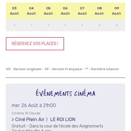
03
04
05
06
07
08
09
Août
Août
Août
Août
Août
Août
Août
-
-
-
-
-
-
-
RÉSERVEZ VOS PLACES !
VO : Version originale - VF : Version Française - ** : Dernière séance
ÉVÉNEMENTS CINÉMA
mer. 26 Août à 21h00
Cinéma St Claude
> Ciné Plein Air 》LE ROI LION
Gratuit - Dans la cour de l'école des Avignonnets