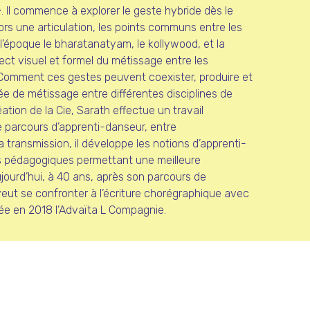
 ». Il commence à explorer le geste hybride dès le
alors une articulation, les points communs entre les
l’époque le bharatanatyam, le kollywood, et la
ct visuel et formel du métissage entre les
omment ces gestes peuvent coexister, produire et
ée de métissage entre différentes disciplines de
ation de la Cie, Sarath effectue un travail
e parcours d’apprenti-danseur, entre
transmission, il développe les notions d’apprenti-
ls pédagogiques permettant une meilleure
ujourd’hui, à 40 ans, après son parcours de
ut se confronter à l’écriture chorégraphique avec
rée en 2018 l’Advaïta L Compagnie.