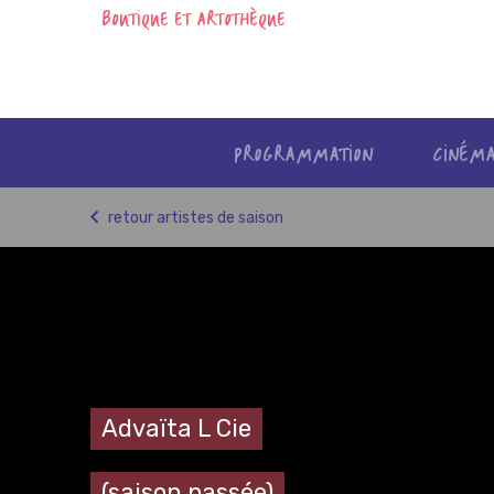
BOUTIQUE ET ARTOTHÈQUE
PROGRAMMATION
CINÉM
Skip
retour artistes de saison
to
content
Advaïta L Cie
(saison passée)