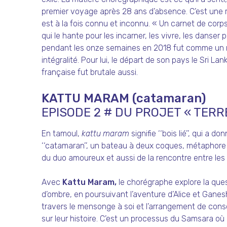
premier voyage après 28 ans d’absence. C’est une r
est à la fois connu et inconnu. « Un carnet de corp
qui le hante pour les incarner, les vivre, les danser 
pendant les onze semaines en 2018 fut comme un 
intégralité. Pour lui, le départ de son pays le Sri Lank
française fut brutale aussi.
KATTU MARAM (catamaran)
EPISODE 2 # DU PROJET « TERR
En tamoul,
kattu maram
signifie ‘‘bois lié’’, qui a 
‘‘catamaran’’, un bateau à deux coques, métaphore 
du duo amoureux et aussi de la rencontre entre les c
Avec
Kattu Maram,
le chorégraphe explore la questi
d’ombre, en poursuivant l’aventure d’Alice et Ganesh.
travers le mensonge à soi et l’arrangement de consci
sur leur histoire. C’est un processus du Samsara où i