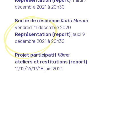
Représentation (report)
mardi 7
décembre 2021 à 20h30
Sortie de résidence
Kattu Maram
vendredi 11 décembre 2020
Représentation (report)
jeudi 9
décembre 2021 à 20h30
Projet participatif
Kâma
ateliers et restitutions (report)
11/12/16/17/18 juin 2021