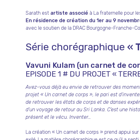
Sarath est
artiste associé
à La fraternelle pour l
En résidence de création du 1er au 9 novembr
avec le soutien de la DRAC Bourgogne-Franche-C
Série chorégraphique
« 
Vavuni Kulam (un carnet de co
EPISODE 1 # DU PROJET « TERR
Avez-vous déjà eu envie de retrouver des moments
projet « Un carnet de corps », le pari est d’invent
de retrouver les états de corps et de danses exp
d’un voyage de retour au Sri Lanka. C’est une histo
présent et le vécu. Inventer…
La création « Un carnet de corps » prend appui sur 
exilé. La matière chorégraphique est ce qu’il a sent