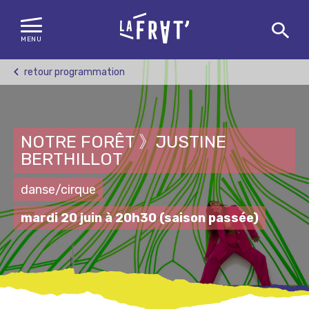
MENU
Skip
retour programmation
to
content
NOTRE FORÊT 》JUSTINE
BERTHILLOT
danse/cirque
mardi 20 juin à 20h30
(saison passée)