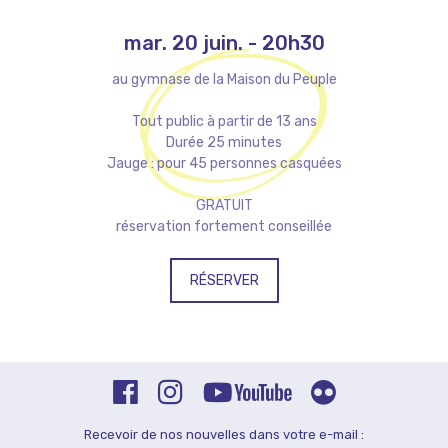
mar. 20 juin.
-
20h30
au gymnase de la Maison du Peuple
Tout public à partir de 13 ans
Durée 25 minutes
Jauge : pour 45 personnes casquées
GRATUIT
réservation fortement conseillée
RÉSERVER
Recevoir de nos nouvelles dans votre e-mail :