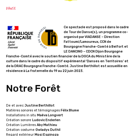
DANSE
Ce spectacle est proposé dans le cadre
de Tour de Danse(s), un programme co-
organisé par VIADANSE – Direction
Fattoumi/Lamoureux, CCN de
Bourgogne Franche-Comté à Belfort et
LE DANCING – CDCN Dijon Bourgogne
Franche-Comté avec le soutien financier de la DGCA du Ministère de la
culture dans le cadre du dispositif expérimental ‘Danses en Territoires’ et
de la DRAC Bourgogne Franche-Comté. Justine Berthillot est accueillie en
résidence à La fraternelle du 19 au 22 juin 2023.
Notre Forêt
De et avec
Justine Berthillot
Matières sonores et témoignages
Félix Blume
Installations in situ
Maëva Longvert
Création sonore
Ludovic Enderlen
Création Lumières
Aby Mathieu
Création costume
Gwladys Duthil
Regard extérieur
Mosi Espinoza