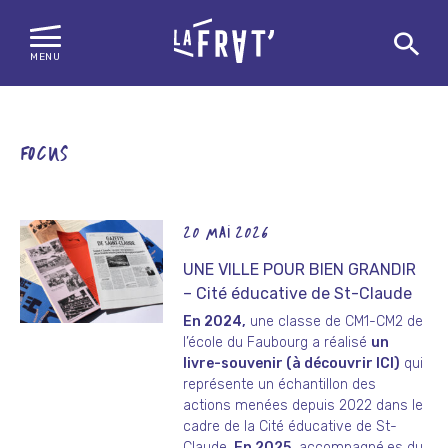
MENU
Skip
to
content
FOCUS
20 MAI 2026
UNE VILLE POUR BIEN GRANDIR
– Cité éducative de St-Claude
En 2024,
une classe de CM1-CM2 de
l’école du Faubourg a réalisé
un
livre-souvenir
(à découvrir ICI)
qui
représente un échantillon des
actions menées depuis 2022 dans le
cadre de la Cité éducative de St-
Claude.
En 2025,
accompagné.es du