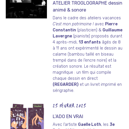
ATELIER TROGLOGRAPHE dessin
animé & sonore
Dans le cadre des ateliers vacances
C’est mon patrimoine !
avec
Pierre
Constantin
(plasticien) &
Guillaume
Lavergne
(pianiste) proposés durant
4 après-midi,
13 enfants
âgés de 8
à 11 ans ont expérimenté le dessin au
calame (bambou taillé en biseau
trempé dans de l’encre noire) et la
création sonore. Le résultat est
magnifique : un film qui compile
chaque dessin en direct
(
REGARDER
)
et un livret imprimé en
sérigraphie.
25 FÉVRIER 2025
L’ADO EN VRAI
Avec l’artiste
Gaelle Loth
, les
3e