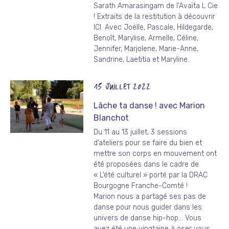
Sarath Amarasingam de l’Avaïta L Cie
! Extraits de la restitution à découvrir
ICI.
Avec Joëlle, Pascale, Hildegarde,
Benoît, Marylise, Armelle, Céline,
Jennifer, Marjolene, Marie-Anne,
Sandrine, Laetitia et Maryline.
15 JUILLET 2022
Lâche ta danse ! avec Marion
Blanchot
Du 11 au 13 juillet, 3 sessions
d’ateliers pour se faire du bien et
mettre son corps en mouvement ont
été proposées dans le cadre de
« L’été culturel » porté par la DRAC
Bourgogne Franche-Comté !
Marion nous a partagé ses pas de
danse pour nous guider dans les
univers de danse hip-hop… Vous
avez été une vingtaine à oser vous